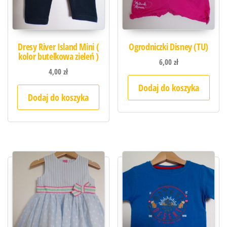
Dresy River Island Mini (
Ogrodniczki Disney (TU)
kolor butelkowa zieleń )
6,00
zł
4,00
zł
Dodaj do koszyka
Dodaj do koszyka