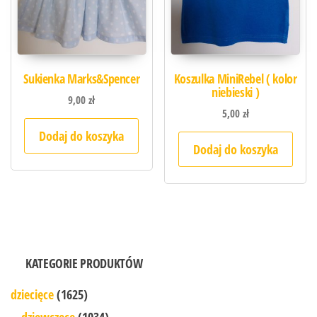
Sukienka Marks&Spencer
Koszulka MiniRebel ( kolor
niebieski )
9,00
zł
5,00
zł
Dodaj do koszyka
Dodaj do koszyka
KATEGORIE PRODUKTÓW
dziecięce
(1625)
dziewczęce
(1034)