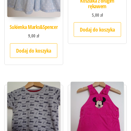
Koszulka z długim
rękawem
5,00
zł
Sukienka Marks&Spencer
Dodaj do koszyka
9,00
zł
Dodaj do koszyka