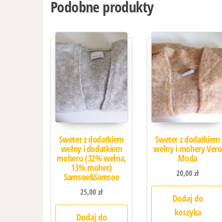
Podobne produkty
Sweter z dodatkiem
Sweter z dodatkiem
wełny i dodatkiem
wełny i mohery Vero
moheru (32% wełna,
Moda
13% moher)
20,00
zł
Samsoe&Samsoe
25,00
zł
Dodaj do
koszyka
Dodaj do