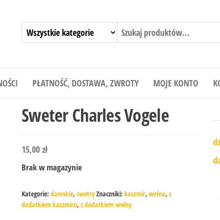
NOŚCI
PŁATNOŚĆ, DOSTAWA, ZWROTY
MOJE KONTO
K
Sweter Charles Vogele
dz
15,00
zł
d
Brak w magazynie
Kategorie:
damskie
,
swetry
Znaczniki:
kaszmir
,
wełna
,
z
dodatkiem kaszmiru
,
z dodatkiem wełny