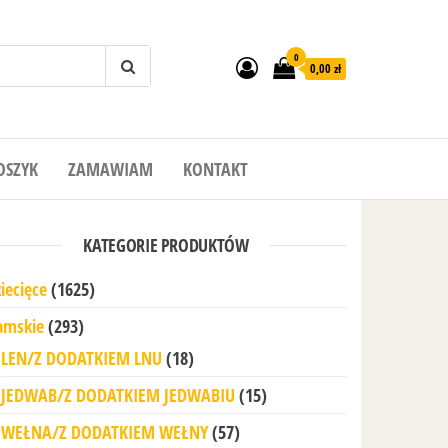
0
0,00 zł
OSZYK
ZAMAWIAM
KONTAKT
KATEGORIE PRODUKTÓW
iecięce
(1625)
amskie
(293)
LEN/Z DODATKIEM LNU
(18)
JEDWAB/Z DODATKIEM JEDWABIU
(15)
WEŁNA/Z DODATKIEM WEŁNY
(57)