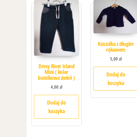
Koszulka z długim
rękawem
5,00
zł
Dresy River Island
Mini ( kolor
Dodaj do
butelkowa zieleń )
koszyka
4,00
zł
Dodaj do
koszyka