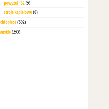
powyżej 152
(9)
stroje kąpielowe
(0)
chłopięce
(592)
amskie
(293)