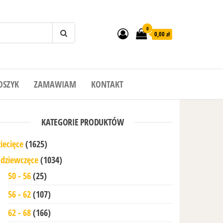
0
0,00 zł
OSZYK
ZAMAWIAM
KONTAKT
KATEGORIE PRODUKTÓW
iecięce
(1625)
dziewczęce
(1034)
50 - 56
(25)
56 - 62
(107)
62 - 68
(166)