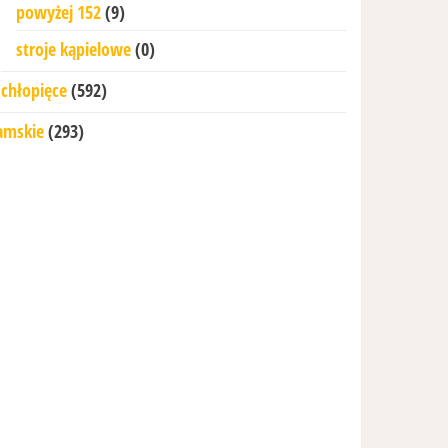
powyżej 152
(9)
stroje kąpielowe
(0)
chłopięce
(592)
amskie
(293)