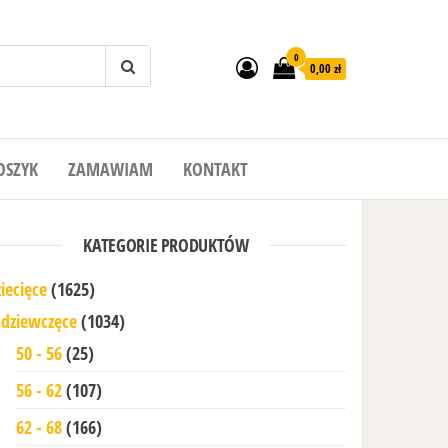
0
0,00 zł
OSZYK
ZAMAWIAM
KONTAKT
KATEGORIE PRODUKTÓW
iecięce
(1625)
dziewczęce
(1034)
50 - 56
(25)
56 - 62
(107)
62 - 68
(166)