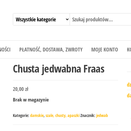
NOŚCI
PŁATNOŚĆ, DOSTAWA, ZWROTY
MOJE KONTO
K
Chusta jedwabna Fraas
dz
20,00
zł
d
Brak w magazynie
Kategorie:
damskie
,
szale, chusty, apaszki
Znacznik:
jedwab