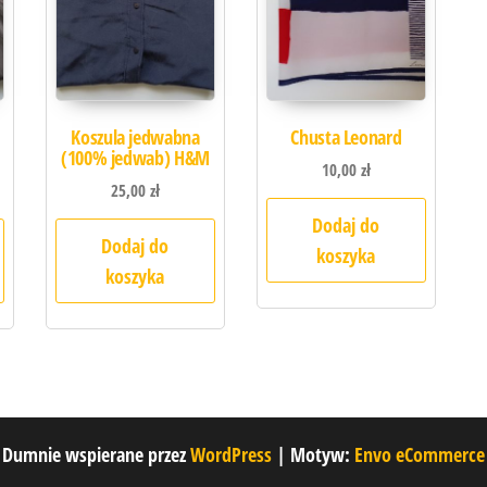
Koszula jedwabna
Chusta Leonard
(100% jedwab) H&M
10,00
zł
25,00
zł
Dodaj do
Dodaj do
koszyka
koszyka
Dumnie wspierane przez
WordPress
|
Motyw:
Envo eCommerce