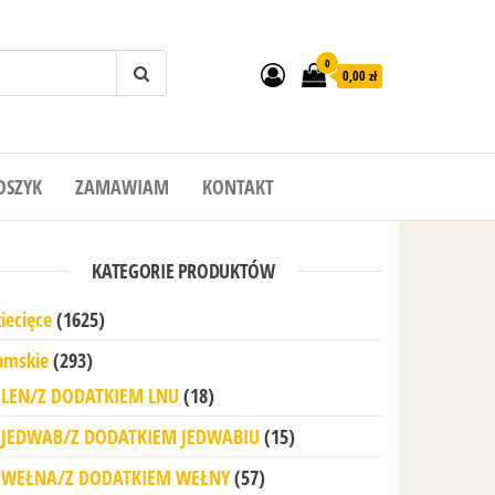
0
0,00 zł
OSZYK
ZAMAWIAM
KONTAKT
KATEGORIE PRODUKTÓW
iecięce
(1625)
amskie
(293)
LEN/Z DODATKIEM LNU
(18)
JEDWAB/Z DODATKIEM JEDWABIU
(15)
WEŁNA/Z DODATKIEM WEŁNY
(57)