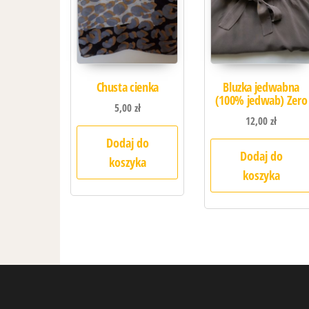
Chusta cienka
Bluzka jedwabna
(100% jedwab) Zero
5,00
zł
12,00
zł
Dodaj do
Dodaj do
koszyka
koszyka