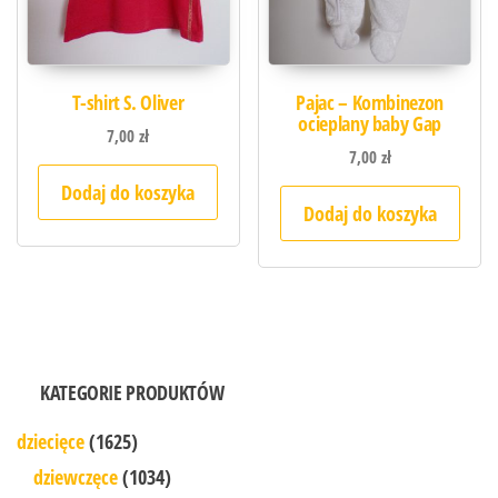
T-shirt S. Oliver
Pajac – Kombinezon
ocieplany baby Gap
7,00
zł
7,00
zł
Dodaj do koszyka
Dodaj do koszyka
KATEGORIE PRODUKTÓW
dziecięce
(1625)
dziewczęce
(1034)