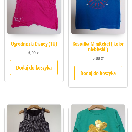
Ogrodniczki Disney (TU)
Koszulka MiniRebel ( kolor
niebieski )
6,00
zł
5,00
zł
Dodaj do koszyka
Dodaj do koszyka