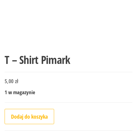
T – Shirt Pimark
5,00
zł
1 w magazynie
ilość T - Shirt Pimark
Dodaj do koszyka